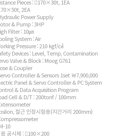
istance Pieces : 170×30t, 1EA
170×50t, 2EA
Hydraulic Power Supply
Motor & Pump : 3HP
igh Filter : 10㎛
ooling System : Air
orking Pressure : 210 kgf/㎠
afety Devices : Level, Temp, Contamination
ervo Valve & Block : Moog G761
Hose & Coupler
Servo Controller & Sensors 1set ￦7,900,000
lectric Panel & Servo Controller & PC System
ontrol & Data Acquisition Program
oad Cell & D/T : 200tonf / 100mm
 Extensometer
Epsilon, 철근 인장시험용(지간거리 200mm)
 Compressometer
CM-10
적용 공시체 : 100×200