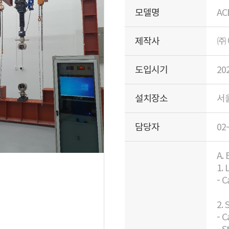
모델명
AC
제작사
㈜
도입시기
20
설치장소
서울
담당자
02
A. 
1.
- C
2. 
- C
- 