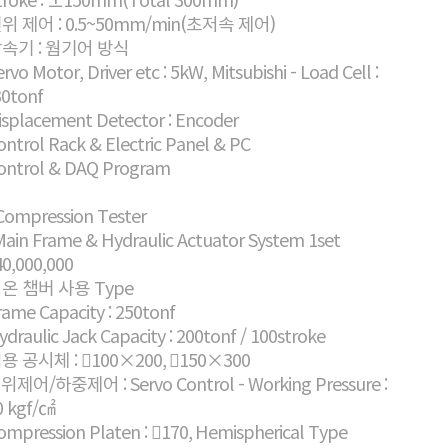
변위 제어 : 0.5~50mm/min(초저속 제어)
감속기 : 웜기어 방식
ervo Motor, Driver etc : 5kW, Mitsubishi - Load Cell :
0tonf
isplacement Detector : Encoder
ontrol Rack & Electric Panel & PC
Control & DAQ Program
 Compression Tester
Main Frame & Hydraulic Actuator System 1set
0,000,000
저온 챔버 사용 Type
rame Capacity : 250tonf
ydraulic Jack Capacity : 200tonf / 100stroke
적용 공시체 : 100×200, 150×300
변위제어/하중제어 : Servo Control - Working Pressure :
0 kgf/㎠
ompression Platen : 170, Hemispherical Type