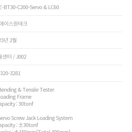
E-BT30-C200-Servo & LC60
 에이스원테크
23년 2월
센터 / J002
-320-3281
Bending & Tensile Tester
 Loading Frame
apacity : 30tonf
Servo Screw Jack Loading System
apacity : ±30tonf
Stroke : ±150mm(Total 300mm)