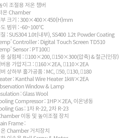
 높이 조절용 저온 챔버
 저온 Chamber
내부 크기 : 300×400×450(H)mm
온도 범위 : -60~100℃
재질 : SUS304 1.0t(내부), SS400 1.2t Powder Coating
emp’ Controller : Digital Touch Screen TD510
Temp’ Sensor : PT100
적용 실험체 : 100×200, 150×300(압축) & 철근(인장)
챔버용 가압지그 : 160×2EA, 110×2EA
챔버 상하부 홀가공품 : MC, 50, 130, 180
Heater : Kanthal Wire Heater 1kW×2EA
Observation Window & Lamp
nsulation : Glass Wool
Cooling Compressor : 1HP×2EA, 이온냉동
ooling Gas : 1차 R-22, 2차 R-23
 Chamber 이동 및 높이조절 장치
ain Frame :
저온 Chamber 거치장치
상하 이송용 Ball Screw & Motor