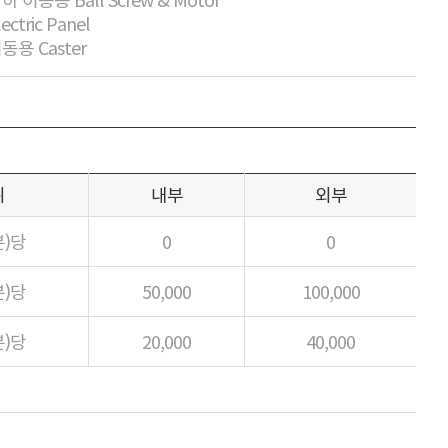
lectric Panel
이동용 Caster
위
내부
외부
분)당
0
0
분)당
50,000
100,000
분)당
20,000
40,000