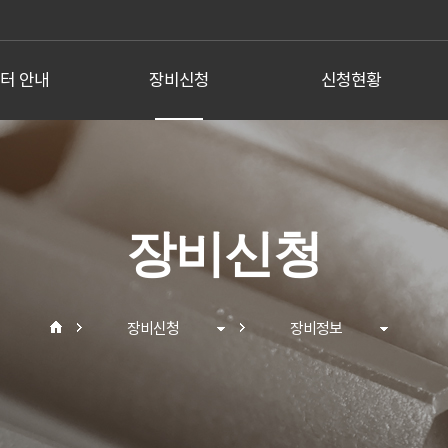
터 안내
장비신청
신청현황
터 소개
장비정보
신청현황정보
인사말
예약하기
안내
장비신청
부방법
장비신청
장비정보