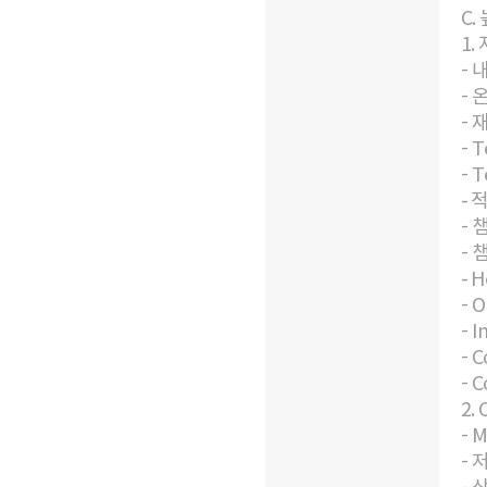
C.
1.
- 
- 
- 
- T
- 
- 
- 
- 
- 
- 
- I
- 
- C
2.
- M
- 
- 