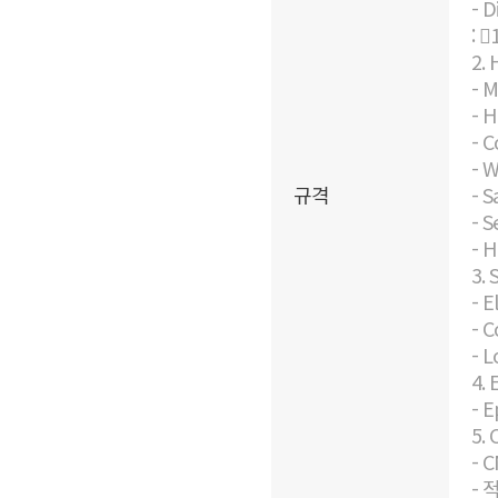
- D
: 
2. 
- 
- H
- C
- W
규격
- S
- S
- 
3. 
- E
- C
- L
4.
- 
5.
- 
- 