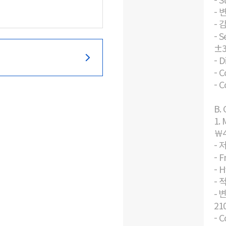
- 
- 
- S
±3
- D
- C
- 
B.
1. 
￦4
- 
- F
- H
- 
- 
21
- C